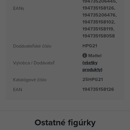
194735206445,
194735158126,
EANs
194735206476,
194735158102,
194735158119,
194735158058
HPG21
Dodávateľské číslo
Mattel
(všetky
Výrobca / Dodávateľ
produkty)
25HPG21
Katalógové číslo
194735158126
EAN
Ostatné figúrky