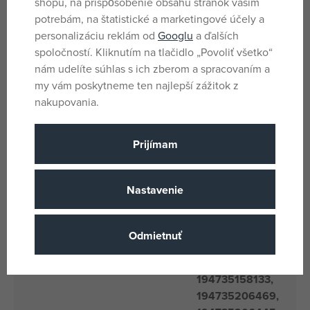
shopu, na prispôsobenie obsahu stránok vašim
štýlu a zábavy v jednom.
potrebám, na štatistické a marketingové účely a
Každý sa predáva samostatne v závislosti od dostupnosti.
personalizáciu reklám od
Googlu
a ďalších
spoločností. Kliknutím na tlačidlo „Povoliť všetko“
nám udelíte súhlas s ich zberom a spracovaním a
Parametre
my vám poskytneme ten najlepší zážitok z
nakupovania.
Pro kluky
Pohlavie
Prijímam
Viacfarebné
Farba
Hot Wheels
Licencia
Nastavenie
Plast
Materiál
Hot Wheels
Produktový rad
Odmietnuť
5 rokov
Vek od
194735266326,
194735158133,
194735206469,