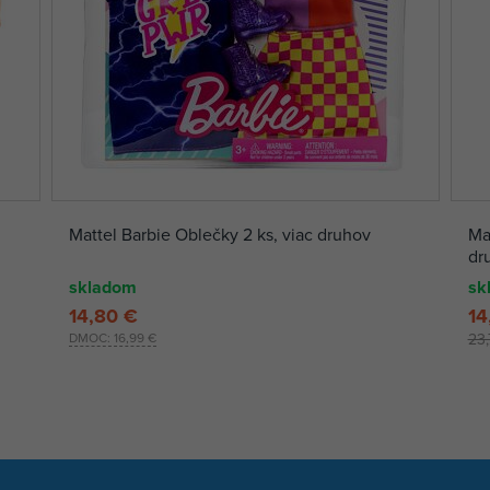
Mattel Barbie Oblečky 2 ks, viac druhov
Ma
dr
skladom
sk
14,80 €
14
DMOC:
16,99 €
23