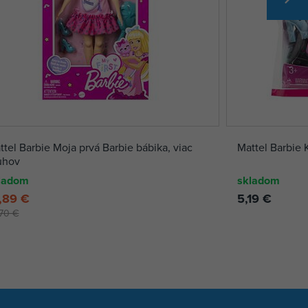
ttel Barbie Moja prvá Barbie bábika, viac
Mattel Barbie 
uhov
ladom
skladom
,89 €
5,19 €
,70 €