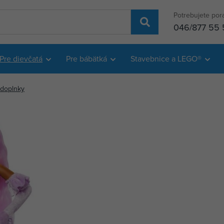
Potrebujete por
046/877 55 
Pre dievčatá
Pre bábätká
Stavebnice a LEGO®
 doplnky