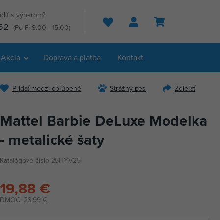
adiť s výberom?
Hľadať
52
(Po-Pi 9:00 - 15:00)
Akcia
Doprava a platba
Kontakt
Pridať medzi obľúbené
Strážny pes
Zdieľať
Mattel Barbie DeLuxe Modelka
- metalické šaty
Katalógové číslo 25HYV25
19,88 €
DMOC:
26,99 €