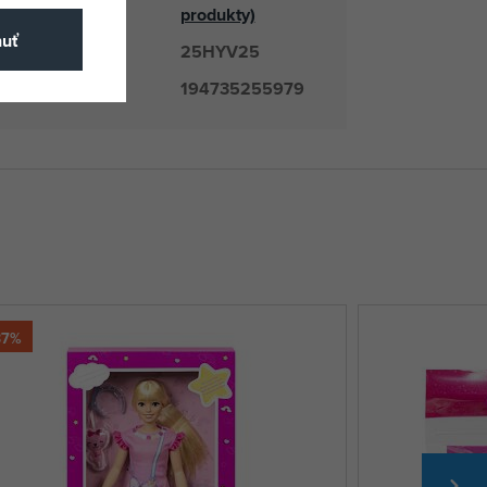
odávateľ
produkty)
nuť
25HYV25
číslo
194735255979
37%