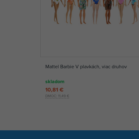
Mattel Barbie V plavkách, viac druhov
skladom
10,81 €
DMOC:
11,49 €