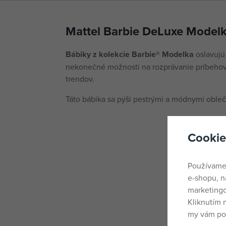
Mattel Barbie DeLuxe Modelka
Bábiky z kolekcie Barbie® Modelka
oslavujú 
nekonečné možnosti na rozprávanie príbeho
trendov.
Táto bábika sa pýši pestrými a módnymi obleč
Cookie
Používame
e-shopu, n
marketingo
Kliknutím 
my vám pos