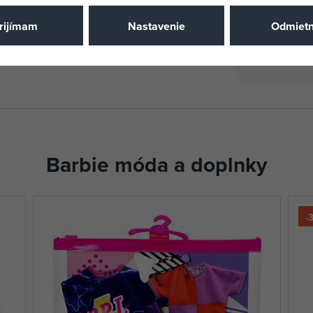
Výrobca / D
rijímam
Nastavenie
Odmiet
Katalógové 
EAN
Barbie móda a doplnky
-