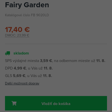
Fairy Garden
Katalógové číslo FB 9020LD
17,40 €
DMOC:
23,99 €
skladom
SPS výdajné miesta
3,59 €
, na odbernom mieste už
11. 8.
DPD
4,99 €
, u Vás už
11. 8.
GLS
5,69 €
, u Vás už
11. 8.
Další možnosti doprav
Vložiť do košíka