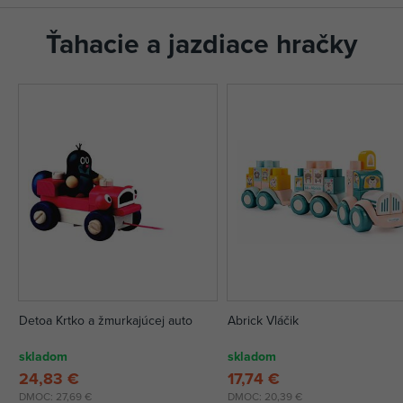
Ťahacie a jazdiace hračky
Detoa Krtko a žmurkajúcej auto
Abrick Vláčik
skladom
skladom
24,83 €
17,74 €
DMOC:
27,69 €
DMOC:
20,39 €