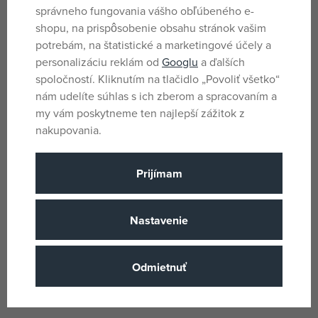
správneho fungovania vášho obľúbeného e-
Parametre
shopu, na prispôsobenie obsahu stránok vašim
potrebám, na štatistické a marketingové účely a
personalizáciu reklám od
Googlu
a ďalších
Pro holky i kluky
spoločností. Kliknutím na tlačidlo „Povoliť všetko“
Pohlavie
nám udelíte súhlas s ich zberom a spracovaním a
Viacfarebné
Farba
my vám poskytneme ten najlepší zážitok z
Drevo, Plys
Materiál
nakupovania.
Little Dutch
Názov podskupiny tovaru
Prijímam
1 roka
Vek od
CN
Krajina pôvodu
Nastavenie
8713291890206
EANs
FB 9020LD
Katalógové číslo
Odmietnuť
8713291890206
EAN