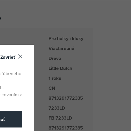
e
Pro holky i kluky
Viacfarebné
Zavrieť
Drevo
Little Dutch
kupiny tovaru
obľúbeného
1 roka
í.
CN
odu
racovaním a
8713291772335
7233LD
é číslo
FB 7233LD
číslo
nuť
8713291772335