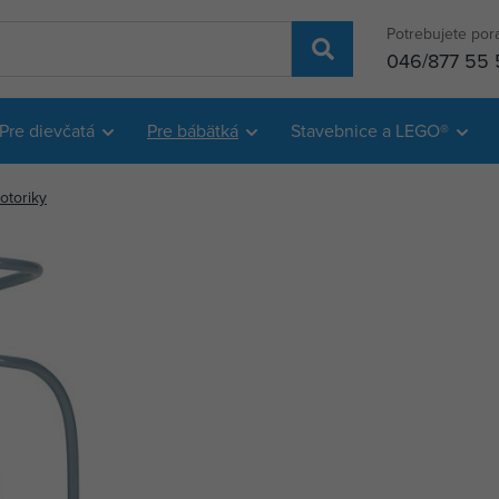
Potrebujete por
046/877 55 
Pre dievčatá
Pre bábätká
Stavebnice a LEGO®
otoriky