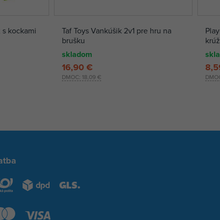
 s kockami
Taf Toys Vankúšik 2v1 pre hru na
Play
brušku
krú
skladom
skl
16,90 €
8,5
DMOC:
18,09 €
DMO
atba