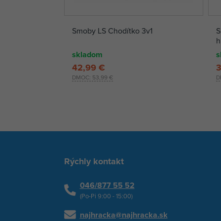
Smoby LS Chodítko 3v1
S
h
skladom
s
42,99 €
3
DMOC:
53,99 €
D
Rýchly kontakt
046/877 55 52
(Po-Pi 9:00 - 15:00)
najhracka@najhracka.sk