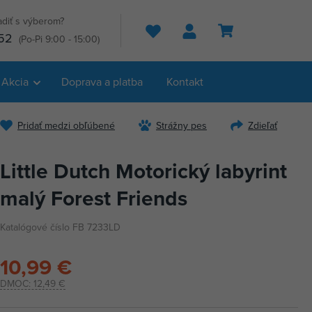
adiť s výberom?
Hľadať
52
(Po-Pi 9:00 - 15:00)
Akcia
Doprava a platba
Kontakt
Pridať medzi obľúbené
Strážny pes
Zdieľať
Little Dutch Motorický labyrint
malý Forest Friends
Katalógové číslo FB 7233LD
10,99 €
DMOC:
12,49 €