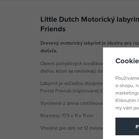
Little Dutch Motorický labyri
Friends
Drevený motorický labyrint je ideálny pre r
dieťaťa.
Cookie
Okrem pohyblivých korálikov je súčasťou laby
dielov, ktoré sa navliekajú na základňu.
Používame
Labyrint je súčasťou dizajnovej kolekcie hrač
e-shopu, n
Forest Friends inšpirovanej životom v lese.
marketingo
Kliknutím 
Vyrobené z dreva certifikovaného FSC.
my vám pos
Rozmery: 17,5 x 11 x 11 cm
P
Vhodné pre deti od 12 mesiacov.