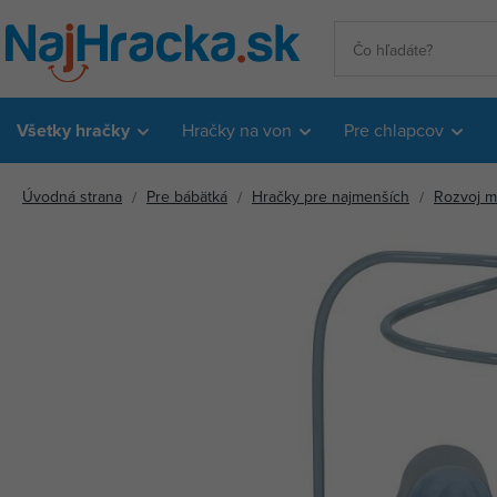
Všetky hračky
Hračky na von
Pre chlapcov
Úvodná strana
Pre bábätká
Hračky pre najmenších
Rozvoj m