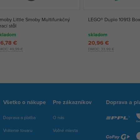
moby Little Smoby Multifunkčný
LEGO® Duplo 10913 Box
rací stôl
kladom
skladom
6,78 €
20,96 €
MOC:
49,99 €
DMOC:
33,99 €
Všetko o nákupe
Pre zákazníkov
Doprava a pl
Doprava a platba
O nás
Vrátenie tovaru
Voľné miesta