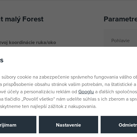
nt malý Forest
Parametr
Pohlavie
ozvoj koordinácie ruka/oko
Farba
s
Materiál
rintu aj hubka zložená z troch
Názov pods
 súbory cookie na zabezpečenie správneho fungovania vášho 
iek a doplnkov Little Dutch
Vek od
a prispôsobenie obsahu stránok vašim potrebám, na štatistické a
vé účely a personalizáciu reklám od
Googlu
a ďalších spoločnost
Krajina pôv
na tlačidlo „Povoliť všetko“ nám udelíte súhlas s ich zberom a sp
EANs
kytneme ten najlepší zážitok z nakupovania.
Dodávateľsk
Katalógové 
rijímam
Nastavenie
Odmiet
EAN