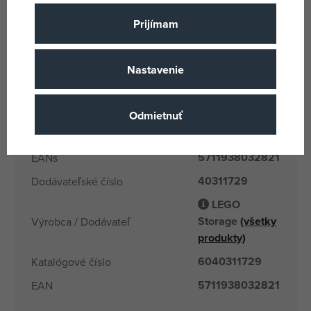
Polypropylén
Materiál
Prijímam
16.3 x 18.7 x
Rozmery produktu
16.3
Nastavenie
Lego Storage
Názov podskupiny tovaru
3 rokov
Vek od
Odmietnuť
PL
Krajina pôvodu
5711938032821
EANs
40311729
Dodávateľské číslo
LEGO
Storage
(všetky
Výrobca / Dodávateľ
produkty)
6040311729
Katalógové číslo
5711938032821
EAN