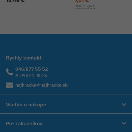
15,49 €
7,01 €
DMOC:
7,14 €
Rýchly kontakt
046/877 55 52
(Po-Pi 9:00 - 15:00)
najhracka@najhracka.sk
Všetko o nákupe
Pre zákazníkov