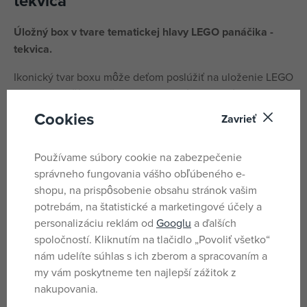
tekvica
Úložný box v tvare tematickej hlavy LEGO panáčika -
tekvica.
Ikonický tvar boxu môže deťom poslúžiť na uloženie LEGO
kociek, menších hračiek, alebo napríklad cukríkov.
Cookies
Zavrieť
Rozmery: 16 x 18,5 x 16 cm
Hmotnosť: 220 g
Používame súbory cookie na zabezpečenie
správneho fungovania vášho obľúbeného e-
Materiál: PP, bez použitia BPA, ftalátov a PVC.
shopu, na prispôsobenie obsahu stránok vašim
potrebám, na štatistické a marketingové účely a
Parametre
personalizáciu reklám od
Googlu
a ďalších
spoločností. Kliknutím na tlačidlo „Povoliť všetko“
nám udelíte súhlas s ich zberom a spracovaním a
Pro holky i
my vám poskytneme ten najlepší zážitok z
Pohlavie
kluky
nakupovania.
Oranžová
Farba