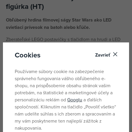
figúrka (HT)
Obľúbený hrdina filmovej ságy Star Wars ako LED
svietiaci prívesok na batoh alebo kľúče.
Zberateľské LEGO postavičky s tlačidlom na hrudi a LED
diódami v nohách nesmú chýbať vo Vašej zbierke LEGO
Cookies
figúrok!
Zavrieť
Výška figúrky je 7,5 cm, má pohyblivé ruky aj nohy. Batérie
Používame súbory cookie na zabezpečenie
súčasťou balenia.
správneho fungovania vášho obľúbeného e-
Odporúčaný vek: 6+
shopu, na prispôsobenie obsahu stránok vašim
potrebám, na štatistické a marketingové účely a
personalizáciu reklám od
Googlu
a ďalších
Parametre
spoločností. Kliknutím na tlačidlo „Povoliť všetko“
nám udelíte súhlas s ich zberom a spracovaním a
my vám poskytneme ten najlepší zážitok z
Pro holky i kluky
Pohlavie
nakupovania.