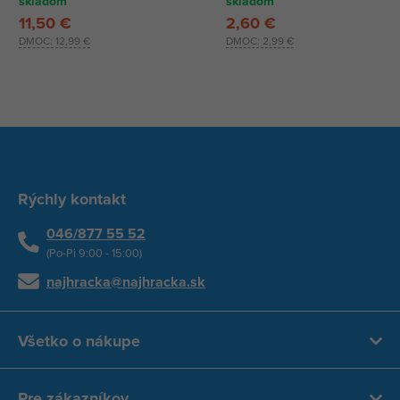
skladom
skladom
11,50 €
2,60 €
DMOC:
12,99 €
DMOC:
2,99 €
Rýchly kontakt
046/877 55 52
(Po-Pi 9:00 - 15:00)
najhracka@najhracka.sk
Všetko o nákupe
Pre zákazníkov