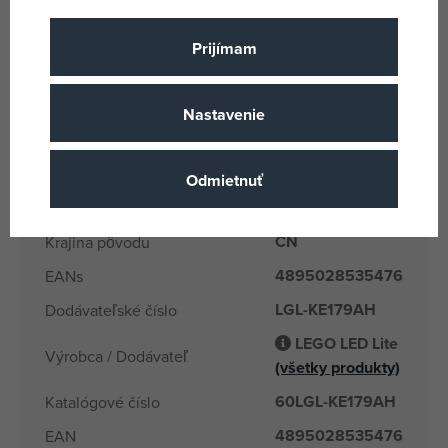
Viacfarebné
Farba
Áno
Batérie
Prijímam
Áno
Batéria súčasť balenia
Star Wars
Licencia
Nastavenie
Plast
Materiál
Lego lights
Názov podskupiny tovaru
Odmietnuť
6 rokov
Vek od
CN
Krajina pôvodu
4895028535476
EANs
LGL-KE179AH
Dodávateľské číslo
LEGO LED Lite
Výrobca / Dodávateľ
(všetky produkty)
60LGL-KE179AH
Katalógové číslo
4895028535476
EAN