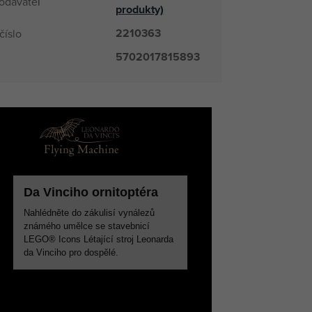
odávateľ
produkty)
2210363
číslo
5702017815893
Da Vinciho ornitoptéra
Nahlédněte do zákulisí vynálezů
známého umělce se stavebnicí
LEGO® Icons Létající stroj Leonarda
da Vinciho pro dospělé.