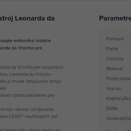
stroj Leonarda da
Parametr
Pohlavie
kvapte milovníka histórie
narda da Vinciho pre
Farba
Licencia
narda da Vinciho pre dospelých
Materiál
rkou Leonarda da Vinciho
Počet dieli
dla a chvost lietajúceho stroja
árie
Vek od
itosť s týmto darčekom pre
Krajina pôv
EANs
u verziu návodu na stavanie
jektov LEGO® navrhnutých pre
Dodávateľsk
l lietajúceho stroja meria cez