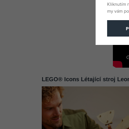
Kliknutím 
my vám pos
P
LEGO® Icons Létající stroj Leo