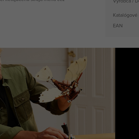
Výrobca / D
Katalógové 
EAN