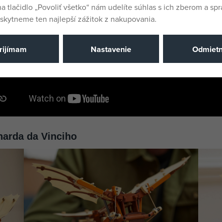
na tlačidlo „Povoliť všetko“ nám udelíte súhlas s ich zberom a sp
kytneme ten najlepší zážitok z nakupovania.
rijímam
Nastavenie
Odmiet
narda da Vinciho