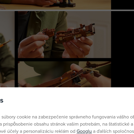
s
 súbory cookie na zabezpečenie správneho fungovania vášho 
a prispôsobenie obsahu stránok vašim potrebám, na štatistické a
vé účely a personalizáciu reklám od
Googlu
a ďalších spoločnost