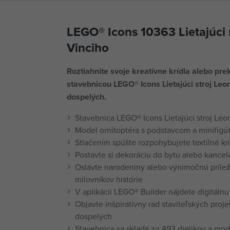
LEGO® Icons 10363 Lietajúci 
Vinciho
Roztiahnite svoje kreatívne krídla alebo pre
stavebnicou LEGO® Icons Lietajúci stroj Leo
dospelých.
Stavebnica LEGO® Icons Lietajúci stroj Leo
Model ornitoptéra s podstavcom a minifigú
Stlačením spúšte rozpohybujete textilné krí
Postavte si dekoráciu do bytu alebo kancel
Oslávte narodeniny alebo výnimočnú prílež
milovníkov histórie
V aplikácii LEGO® Builder nájdete digitáln
Objavte inšpiratívny rad staviteľských pro
dospelých
Stavebnica sa skladá zo 493 dielikov a mode