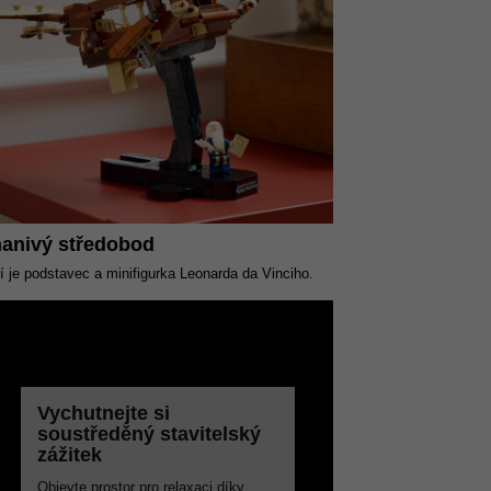
anivý středobod
 je podstavec a minifigurka Leonarda da Vinciho.
Vychutnejte si
soustředěný stavitelský
zážitek
Objevte prostor pro relaxaci díky