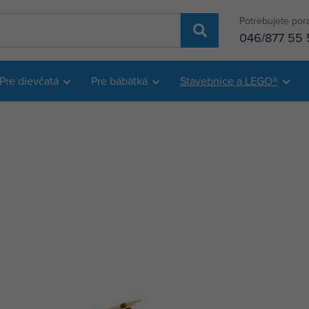
Potrebujete por
046/877 55 
Pre dievčatá
Pre bábätká
Stavebnice a LEGO®