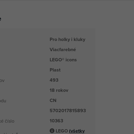
e
Pro holky i kluky
Viacfarebné
LEGO® icons
Plast
493
kov
18 rokov
CN
odu
5702017815893
10363
é číslo
LEGO
(všetky