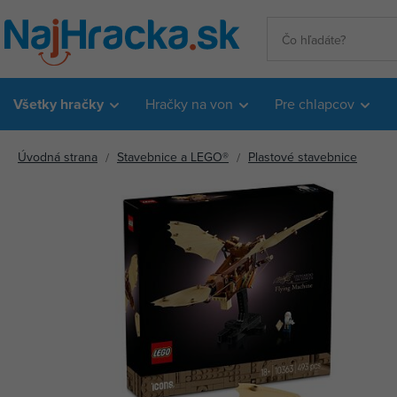
Všetky hračky
Hračky na von
Pre chlapcov
Úvodná strana
Stavebnice a LEGO®
Plastové stavebnice