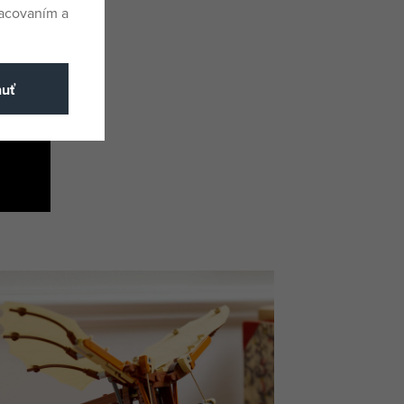
racovaním a
nuť