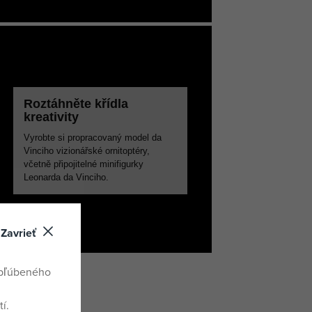
Roztáhněte křídla
kreativity
Vyrobte si propracovaný model da
Vinciho vizionářské ornitoptéry,
včetně připojitelné minifigurky
Leonarda da Vinciho.
Zavrieť
obľúbeného
í.