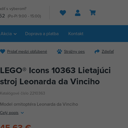
adiť s výberom?
Hľadať
52
(Po-Pi 9:00 - 15:00)
Akcia
Doprava a platba
Kontakt
Pridať medzi obľúbené
Strážny pes
Zdieľať
LEGO® Icons 10363 Lietajúci
stroj Leonarda da Vinciho
Katalógové číslo 2210363
Model ornitoptéra Leonarda da Vinciho
Celý popis
45,63 €