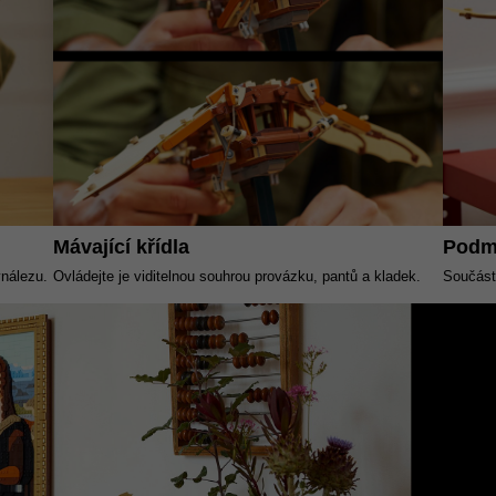
Mávající křídla
Podm
ynálezu.
Ovládejte je viditelnou souhrou provázku, pantů a kladek.
Součástí