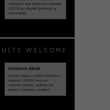
inspirativní řadě kreativních stavebnic
LEGO® pro dospělé (prodávají se
samostatně).
Kreativní dárek
Oslavte nějakou zvláštní příležitost s
modelem LEGO® Icons pro
milovníky historie, nadšence do
letectví a fanoušky vynálezů.