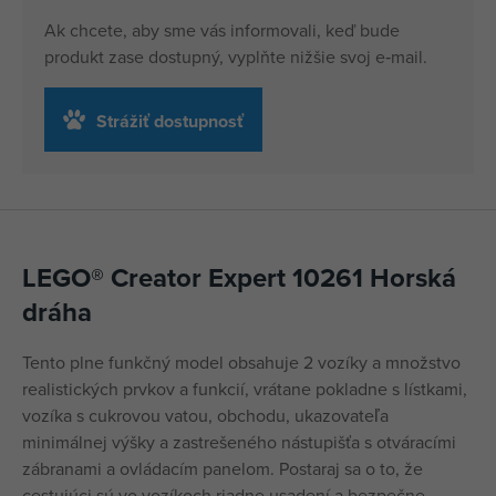
Ak chcete, aby sme vás informovali, keď bude
produkt zase dostupný, vyplňte nižšie svoj e‑mail.
Strážiť dostupnosť
LEGO® Creator Expert 10261 Horská
dráha
Tento plne funkčný model obsahuje 2 vozíky a množstvo
realistických prvkov a funkcií, vrátane pokladne s lístkami,
vozíka s cukrovou vatou, obchodu, ukazovateľa
minimálnej výšky a zastrešeného nástupišťa s otváracími
zábranami a ovládacím panelom. Postaraj sa o to, že
cestujúci sú vo vozíkoch riadne usadení a bezpečne