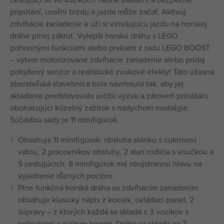
pripútaní, uvoľni brzdu a jazda môže začať. Aktivuj
zdvíhacie zariadenie a uži si vzrušujúcu jazdu na horskej
dráhe plnej zákrut. Vylepši horskú dráhu s LEGO
pohonnými funkciami alebo prvkami z radu LEGO BOOST
– vytvor motorizované zdvíhacie zariadenie alebo pridaj
pohybový senzor a realistické zvukové efekty! Táto úžasná
zberateľská stavebnica bola navrhnutá tak, aby jej
skladanie predstavovalo určitú výzvu a zároveň prinášalo
obohacujúci kúzelný zážitok s nádychom nostalgie.
Súčasťou sady je 11 minifigúrok.
Obsahuje 11 minifigúrok: obsluha stánku s cukrovou
vatou, 2 pracovníkov obsluhy, 2 starí rodičia s vnučkou a
5 cestujúcich. 8 minifigúrok má obojstrannú hlavu na
vyjadrenie rôznych pocitov.
Plne funkčná horská dráha so zdvíhacím zariadením
obsahuje klasický nápis z kociek, ovládací panel, 2
súpravy – z ktorých každá sa skladá z 3 vozíkov s
kolieskami s nízkym trením. Dráha sa skladá zo 7