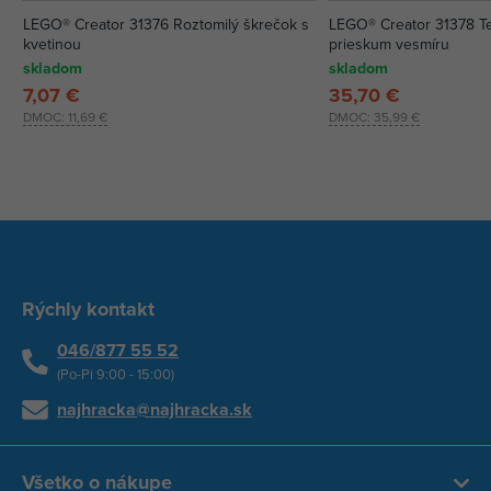
LEGO® Creator 31376 Roztomilý škrečok s
LEGO® Creator 31378 T
kvetinou
prieskum vesmíru
skladom
skladom
7,07 €
35,70 €
DMOC:
11,69 €
DMOC:
35,99 €
Rýchly kontakt
046/877 55 52
(Po-Pi 9:00 - 15:00)
najhracka@najhracka.sk
Všetko o nákupe