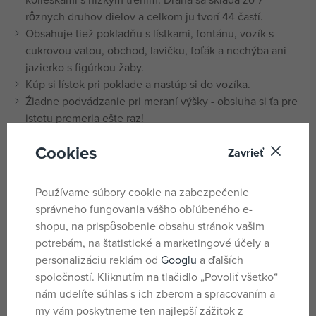
rôznych druhov dielov a celkom ju tvorí 44 častí.
Obsahuje tiež pokladňu s lístkami, fontánu, vozík s
cukrovou vatou, obchod, lavičku, foťák a nechýba ani
jazierko s figúrkou žaby.
Kúp si lístok pri poklade a nastúp si do vozíka.
Žiadne podvádzanie pri meraní výšky - obsluha si ťa pre
istotu premeria ešte raz!
Pomôž cestujúcim nastúpiť do vozíka a skontroluj, že sú
Cookies
správne pripútaní.
Zavrieť
Uvoľni brzdu a jazda môže začať.
Aktivuj zdvíhacie zariadenie a vyvez vozíky hore.
Používame súbory cookie na zabezpečenie
Pošli na trať aj druhú súpravu.
správneho fungovania vášho obľúbeného e-
Predávaj osviežujúce nápoje alebo vytoč cukrovú vatu.
shopu, na prispôsobenie obsahu stránok vašim
Nezabudni sa usmiať do foťáka!
potrebám, na štatistické a marketingové účely a
Vylepši horskú dráhu s LEGO pohonnými funkciami
personalizáciu reklám od
Googlu
a ďalších
alebo prvkami z radu LEGO BOOST – vytvor
spoločností. Kliknutím na tlačidlo „Povoliť všetko“
motorizované zdvíhacie zariadenie alebo pridaj
nám udelíte súhlas s ich zberom a spracovaním a
pohybový senzor a realistické zvukové efekty!
my vám poskytneme ten najlepší zážitok z