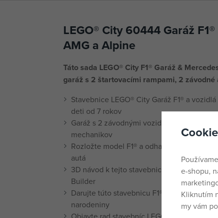
LEGO® City 60444 Garáž F1® 
AMG a Alpine
Táto sada LEGO® City F1® Garáž & Mercede
garáž s 2 štartovacími rampami, 2 závodné a
Stavebnice LEGO® City Garáž F1® a vozidl
deti od 7 rokov
Garáž s 2 závodnými vozidlami LEGO® F1® a
Cookie
mechanikov
Rozložte model F1® a odhaľte dielňu s 2 š
autá
Používame
3D návod k tejto stavebnici LEGO® F1® s vo
e-shopu, n
Builder
marketingo
Darujte túto stavebnicu F1® deťom od 7 ro
Kliknutím 
narodeniny
my vám pos
Objavte rad stavebníc LEGO® F1® (predávajú