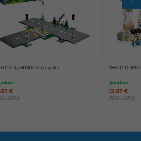
GO® City 60304 Križovatka
LEGO® DUPLO® 
ladom
skladom
,87 €
13,87 €
OC:
22,99 €
DMOC:
22,99 €