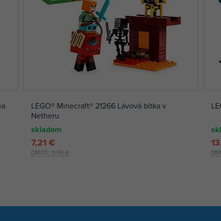
ea
LEGO® Minecraft® 21266 Lávová bitka v
LE
Netheru
skladom
sk
7,21 €
13
DMOC:
11,99 €
DM