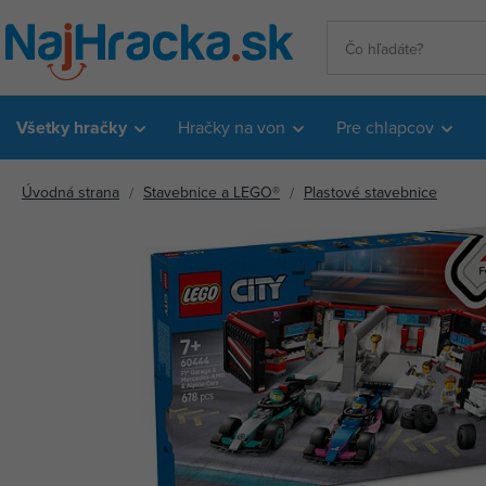
Všetky hračky
Hračky na von
Pre chlapcov
Úvodná strana
Stavebnice a LEGO®
Plastové stavebnice