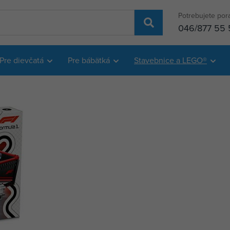
Potrebujete por
046/877 55 
Pre dievčatá
Pre bábätká
Stavebnice a LEGO®