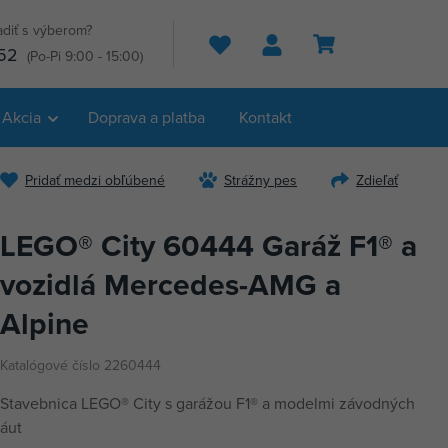
adiť s výberom?
Hľadať
52
(Po-Pi 9:00 - 15:00)
Akcia
Doprava a platba
Kontakt
Pridať medzi obľúbené
Strážny pes
Zdieľať
LEGO® City 60444 Garáž F1® a
vozidlá Mercedes-AMG a
Alpine
Katalógové číslo 2260444
Stavebnica LEGO® City s garážou F1® a modelmi závodných
áut