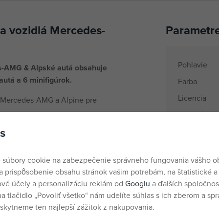
a vozidlá Mercedes-
Parametr
Pohlavie
s-AMG & Alpské autá obsahuje
utá a 6 minifigúrok.
Farba
Licencia
á Mercedes-AMG a Alpine pre
Materiál
 minifigúrkami 2 vodičov a 4
s
Počet dieli
tartovacími rampami pre závodné
Vek od
 súbory cookie na zabezpečenie správneho fungovania vášho 
Krajina pôv
zidlom nájdete v aplikácii LEGO
a prispôsobenie obsahu stránok vašim potrebám, na štatistické a
EANs
vé účely a personalizáciu reklám od
Googlu
a ďalších spoločnost
kov na Vianoce alebo
na tlačidlo „Povoliť všetko“ nám udelíte súhlas s ich zberom a sp
Dodávateľsk
kytneme ten najlepší zážitok z nakupovania.
 sa samostatne) pre celú