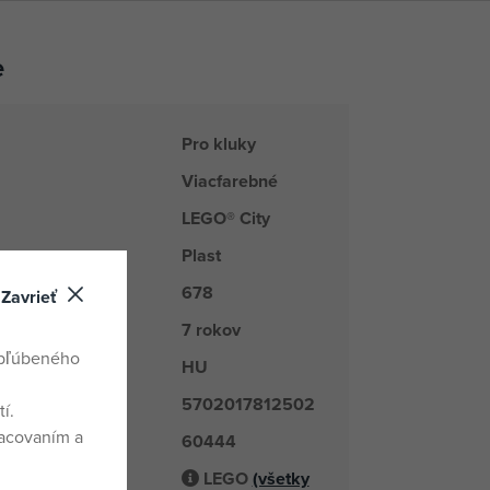
e
Pro kluky
Viacfarebné
LEGO® City
Plast
678
kov
Zavrieť
7 rokov
obľúbeného
HU
odu
5702017812502
í.
racovaním a
60444
é číslo
LEGO
(všetky