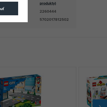
odávateľ
produkty)
nuť
2260444
číslo
5702017812502