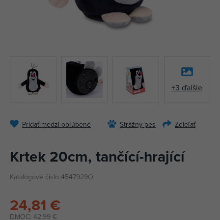
+3 ďalšie
Pridať medzi obľúbené
Strážny pes
Zdieľať
Krtek 20cm, tančící-hrající
Katalógové číslo 4547929Q
24,81 €
DMOC:
42,99 €