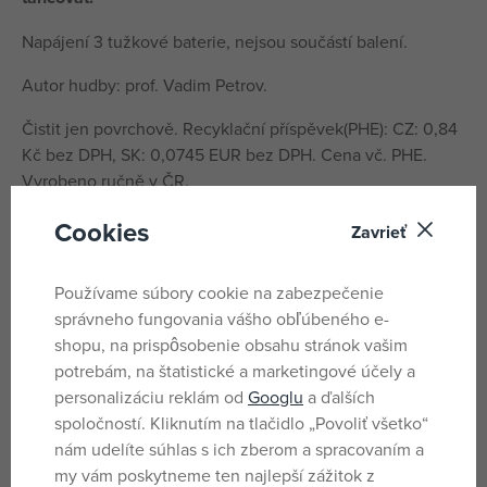
Napájení 3 tužkové baterie, nejsou součástí balení.
Autor hudby: prof. Vadim Petrov.
Čistit jen povrchově. Recyklační příspěvek(PHE): CZ: 0,84
Kč bez DPH, SK: 0,0745 EUR bez DPH. Cena vč. PHE.
Vyrobeno ručně v ČR.
VAROVÁNÍ
: Nevhodné pro děti do 3 let, obsahuje malé
Cookies
Zavrieť
části, nebezpečí zalknutí nebo udušení. Bezpečná hračka,
certifikováno dle norem EN-71.
Používame súbory cookie na zabezpečenie
správneho fungovania vášho obľúbeného e-
Parametre
shopu, na prispôsobenie obsahu stránok vašim
potrebám, na štatistické a marketingové účely a
personalizáciu reklám od
Googlu
a ďalších
Pro holky i kluky
Pohlavie
spoločností. Kliknutím na tlačidlo „Povoliť všetko“
nám udelíte súhlas s ich zberom a spracovaním a
Čierna
Farba
my vám poskytneme ten najlepší zážitok z