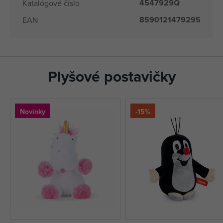
4547929Q
Katalógové číslo
8590121479295
EAN
Plyšové postavičky
Novinky
-15%