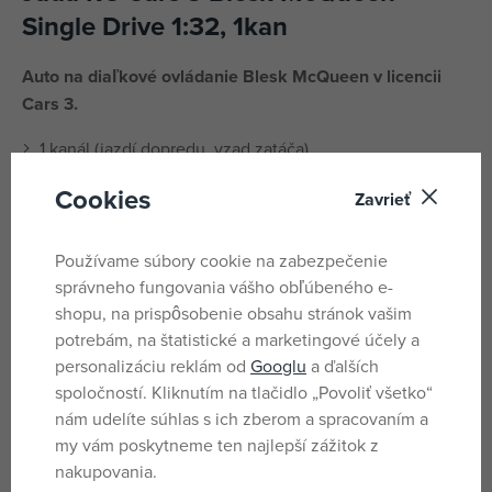
Single Drive 1:32, 1kan
Auto na diaľkové ovládanie Blesk McQueen v licencii
Cars 3.
1 kanál (jazdí dopredu, vzad zatáča)
frekvencia 27 MHz
Cookies
Zavrieť
mierka 1:32
dĺžka 14 cm
Používame súbory cookie na zabezpečenie
správneho fungovania vášho obľúbeného e-
Parametre
shopu, na prispôsobenie obsahu stránok vašim
potrebám, na štatistické a marketingové účely a
personalizáciu reklám od
Googlu
a ďalších
Pro kluky
Pohlavie
spoločností. Kliknutím na tlačidlo „Povoliť všetko“
Červené
Farba
nám udelíte súhlas s ich zberom a spracovaním a
my vám poskytneme ten najlepší zážitok z
Áno
Batérie
nakupovania.
Nie
Batéria súčasť balenia