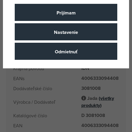
27 MHz
Frekvencia
Prijímam
WD-Cars 3
Licencia
Plast
Materiál
Nastavenie
Cars 3
Produktový rad
Dickie
Názov podskupiny tovaru
Odmietnuť
4 rokov
Vek od
IDN
Krajina pôvodu
4006333094408
EANs
3081008
Dodávateľské číslo
Jada
(všetky
Výrobca / Dodávateľ
produkty)
D 3081008
Katalógové číslo
4006333094408
EAN