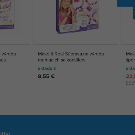
a výrobu
Make It Real Súprava na výrobu
Make
nes
meniacich sa korálikov
špe
skladom
skl
8,55 €
22,
DMO
atba