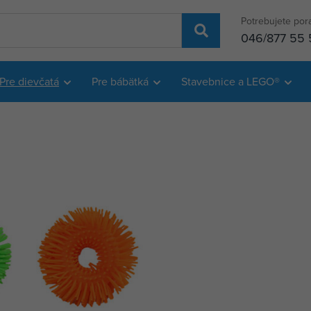
Potrebujete por
046/877 55 
Pre dievčatá
Pre bábätká
Stavebnice a LEGO®