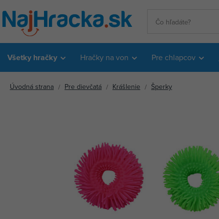
Všetky hračky
Hračky na von
Pre chlapcov
Úvodná strana
Pre dievčatá
Krášlenie
Šperky