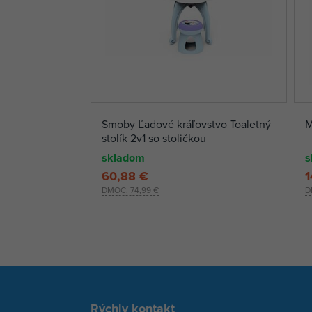
Smoby Ľadové kráľovstvo Toaletný
M
stolík 2v1 so stoličkou
skladom
s
60,88 €
1
DMOC:
74,99 €
D
Rýchly kontakt