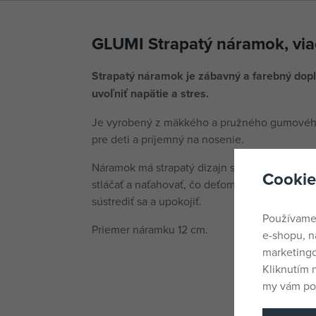
GLUMI Strapatý náramok, via
Strapatý náramok je zábavný a farebný dopl
uvoľniť napätie a stres.
Je vyrobený z mäkkého a pružného gumového 
pre deti a príjemný na nosenie.
Náramok má strapatý dizajn s rôznofarebnými 
Cookie
stláčať a naťahovať, čo deťom poskytuje zmy
sústrediť sa a upokojiť.
Používame
Priemer náramku 12 cm.
e-shopu, n
marketingo
Kliknutím 
my vám pos