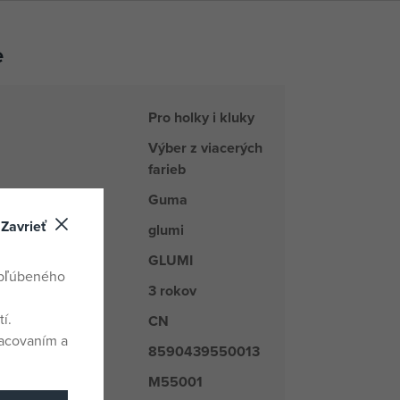
e
Pro holky i kluky
Výber z viacerých
farieb
Guma
Zavrieť
glumi
rad
GLUMI
kupiny tovaru
obľúbeného
3 rokov
í.
CN
odu
racovaním a
8590439550013
M55001
é číslo