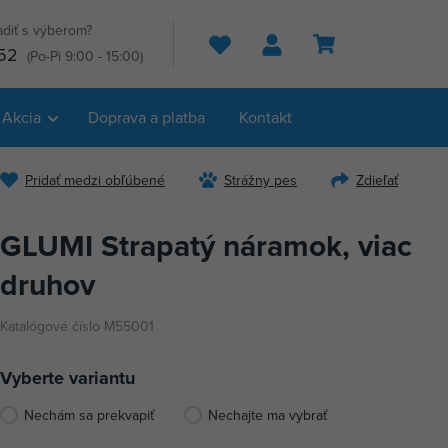
adiť s výberom?
Hľadať
52
(Po-Pi 9:00 - 15:00)
Akcia
Doprava a platba
Kontakt
Pridať medzi obľúbené
Strážny pes
Zdieľať
GLUMI Strapatý náramok, viac
druhov
Katalógové číslo M55001
Vyberte variantu
Nechám sa prekvapiť
Nechajte ma vybrať