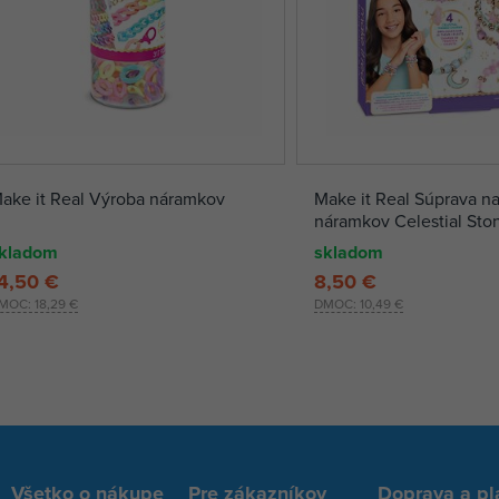
ake it Real Výroba náramkov
Make it Real Súprava n
náramkov Celestial Sto
kladom
skladom
4,50 €
8,50 €
MOC:
18,29 €
DMOC:
10,49 €
Všetko o nákupe
Pre zákazníkov
Doprava a pl