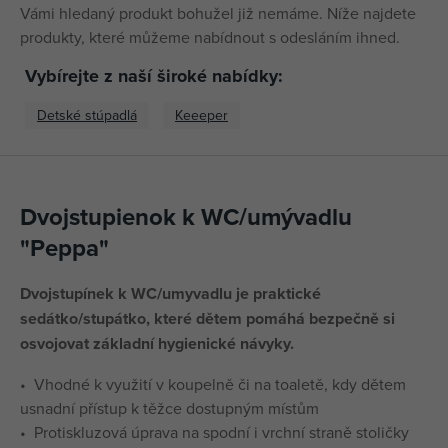
Vámi hledaný produkt bohužel již nemáme. Níže najdete
produkty, které můžeme nabídnout s odesláním ihned.
Vybírejte z naší široké nabídky:
Detské stúpadlá
Keeeper
Dvojstupienok k WC/umývadlu
"Peppa"
Dvojstupínek k WC/umyvadlu je praktické
sedátko/stupátko, které dětem pomáhá bezpečně si
osvojovat základní hygienické návyky.
• Vhodné k využití v koupelně či na toaletě, kdy dětem
usnadní přístup k těžce dostupným místům
• Protiskluzová úprava na spodní i vrchní straně stoličky