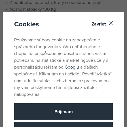
• Z odolného materiálu, který se snadno udržuje
• Nosnost stoličky 120 Kg
• Rozměr (D × Š × V): 40 × 37 × 21 cm
Cookies
• Váha balení: 0,5 kg
Zavrieť
Parametre
Používame súbory cookie na zabezpečenie
správneho fungovania vášho obľúbeného e-
shopu, na prispôsobenie obsahu stránok vašim
Pro holky
potrebám, na štatistické a marketingové účely a
Pohlavie
personalizáciu reklám od
Googlu
a ďalších
Biela
Farba
spoločností. Kliknutím na tlačidlo „Povoliť všetko“
Prasátko Peppa
Licencia
nám udelíte súhlas s ich zberom a spracovaním a
my vám poskytneme ten najlepší zážitok z
Polypropylén
Materiál
nakupovania.
40x37x21
Rozmery produktu
Keeper
Názov podskupiny tovaru
Prijímam
6 mesiacov
Vek od