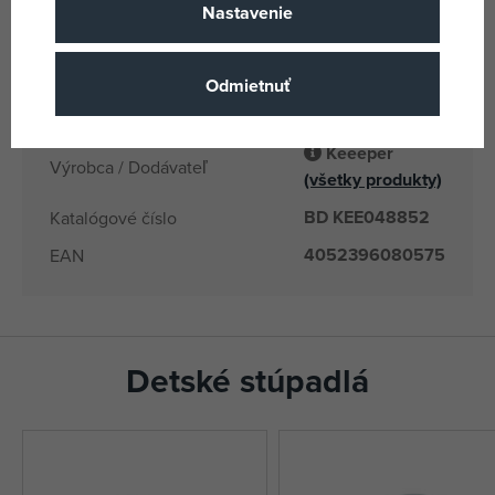
PL
Krajina pôvodu
Nastavenie
20 kg
Nosnosť
4052396080575
EANs
Odmietnuť
KEE048852
Dodávateľské číslo
Keeeper
Výrobca / Dodávateľ
(všetky produkty)
BD KEE048852
Katalógové číslo
4052396080575
EAN
Detské stúpadlá