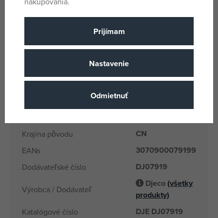
Hrubá hmotnosť: 0,388 kg
nakupovania.
Vek: + 4 roky
Prijímam
Parametre
Nastavenie
Pro holky i kluky
Pohlavie
Odmietnuť
Viacfarebné
Farba
4 rokov
Vek od
CN
Krajina pôvodu
3070900079199
EANs
DJ07919
Dodávateľské číslo
Djeco
(všetky
Výrobca / Dodávateľ
produkty)
DJE DJ07919
Katalógové číslo