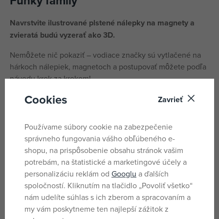
Funky family
Navrstvite ilustrované plstené nálepky na magnety a
zvieratá budú vyzerať ako 3D.
Nemôžete nič pokaziť – vodiace značky sú vytlačené na
hárkoch nálepiek, magnetoch a postupovať môžete podľa
návodu krok za krokom!
Cookies
Obsah:
Zavrieť
15 magnetov (5 veľkých a 10 malých),
Používame súbory cookie na zabezpečenie
8 sád ilustrovaných plstených samolepiek a 1 sada
správneho fungovania vášho obľúbeného e-
podrobných pokynov.
shopu, na prispôsobenie obsahu stránok vašim
Šírka balenia: 20 cm
potrebám, na štatistické a marketingové účely a
personalizáciu reklám od
Googlu
a ďalších
Výška balenia: 20 cm
spoločností. Kliknutím na tlačidlo „Povoliť všetko“
nám udelíte súhlas s ich zberom a spracovaním a
Hĺbka balenia: 4 cm
my vám poskytneme ten najlepší zážitok z