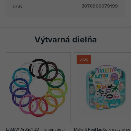
3070900079199
EAN
Výtvarná dielňa
-16%
LAMAX ArtKid1 3D Filament Set -
Make It Real LinXo kreatívny se