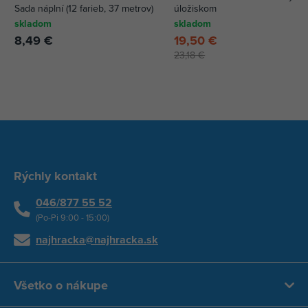
Sada náplní (12 farieb, 37 metrov)
úložiskom
skladom
skladom
8,49 €
19,50 €
23,18 €
Rýchly kontakt
046/877 55 52
(Po-Pi 9:00 - 15:00)
najhracka@najhracka.sk
Všetko o nákupe