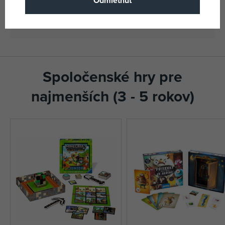
Odmietnuť
32624122
Katalógové číslo
8590878624122
EAN
Spoločenské hry pre
najmenších (3 - 5 rokov)