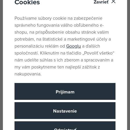
Cookies
hráčov od troch rokov. Komu sa podarí zostať v hre ako
Zavrieť
posledný? Záleží na šťastí, pamäti aj taktike.
Používame súbory cookie na zabezpečenie
Parametre
správneho fungovania vášho obľúbeného e-
shopu, na prispôsobenie obsahu stránok vašim
potrebám, na štatistické a marketingové účely a
Pro holky i kluky
Pohlavie
personalizáciu reklám od
Googlu
a ďalších
spoločností. Kliknutím na tlačidlo „Povoliť všetko“
Viacfarebné
Farba
nám udelíte súhlas s ich zberom a spracovaním a
TvrdenéPapir
Materiál
my vám poskytneme ten najlepší zážitok z
nakupovania.
3 rokov
Vek od
CZ
Krajina pôvodu
Prijímam
8590878624122
EANs
624122
Dodávateľské číslo
Nastavenie
Dino
(všetky
Výrobca / Dodávateľ
produkty)