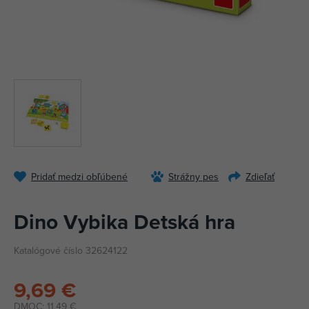
Pridať medzi obľúbené
Strážny pes
Zdieľať
Dino Vybika Detská hra
Katalógové číslo 32624122
9,69 €
DMOC:
11,49 €