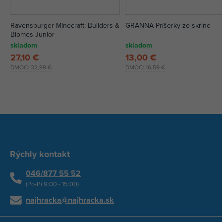
Ravensburger Minecraft: Builders &
GRANNA Príšerky zo skrine
Biomes Junior
skladom
skladom
27,10 €
13,00 €
DMOC:
32,99 €
DMOC:
16,59 €
Rýchly kontakt
046/877 55 52
(Po-Pi 9:00 - 15:00)
najhracka@najhracka.sk