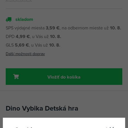
skladom
SPS výdajné miesta
3,59 €
, na odbernom mieste už
10. 8.
DPD
4,99 €
, u Vás už
10. 8.
GLS
5,69 €
, u Vás už
10. 8.
Další možnosti doprav
Vložiť do košíka
Dino Vybika Detská hra
Vybika je rýchla napínavá hra na desať minút pre 2 až 6