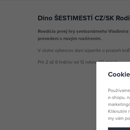
Dino ŠESTIMESTÍ CZ/SK Rodi
Reedícia prvej hry svetoznámeho Vladimíra
prevedení s novým rozšírením.
V úlohe výbercov daní súperíte o priazeň krá
Pre 2 až 6 hráčov od 12 rokov, 90 minút.
Cookie
Používame
e-shopu, n
marketingo
Kliknutím 
my vám pos