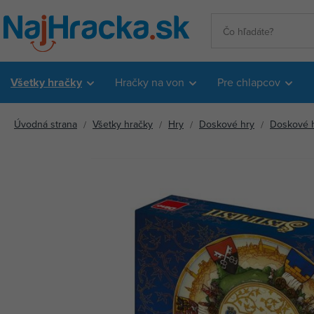
Všetky hračky
Hračky na von
Pre chlapcov
Úvodná strana
Všetky hračky
Hry
Doskové hry
Doskové hr