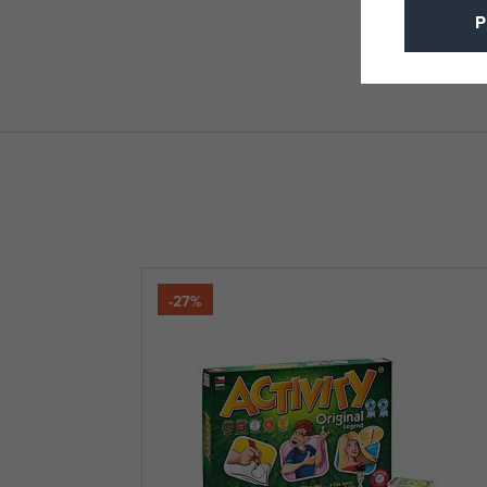
P
-27%