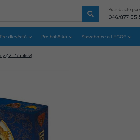
Potrebujete por
046/877 55 
Pre dievčatá
Pre bábätká
Stavebnice a LEGO®
y (12 - 17 rokov)