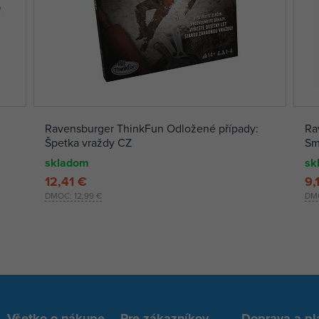
Ravensburger ThinkFun Odložené případy:
Ra
Špetka vraždy CZ
Sm
skladom
sk
12,41 €
9,
DMOC:
12,99 €
DM
Všetko o nákupe
Pre zákazníkov
Doprava a pl