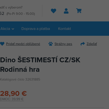
adiť s výberom?
Hľadať
52
(Po-Pi 9:00 - 15:00)
Akcia
Doprava a platba
Kontakt
Pridať medzi obľúbené
Strážny pes
Zdieľať
Dino ŠESTIMESTÍ CZ/SK
Rodinná hra
Katalógové číslo 32631885
28,90 €
DMOC:
39,99 €