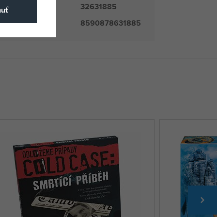
32631885
číslo
nuť
8590878631885