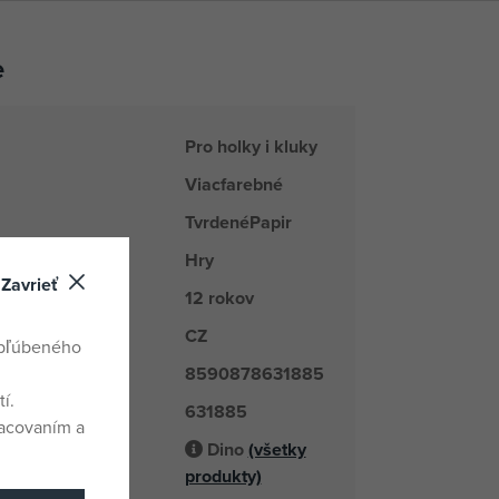
e
Pro holky i kluky
Viacfarebné
TvrdenéPapir
Hry
rad
Zavrieť
12 rokov
CZ
odu
obľúbeného
8590878631885
í.
631885
é číslo
racovaním a
Dino
(všetky
odávateľ
produkty)