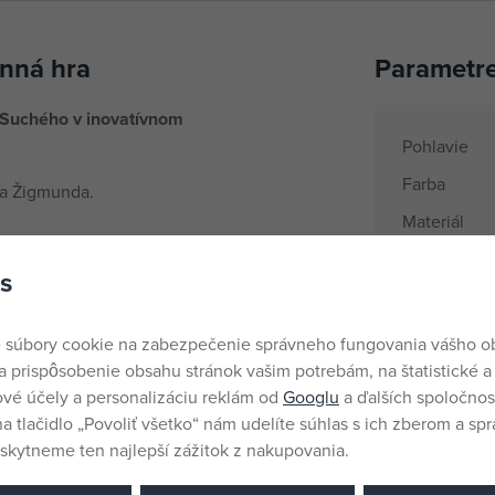
nná hra
Parametr
 Suchého v inovatívnom
Pohlavie
Farba
ľa Žigmunda.
Materiál
Produktový 
s
Vek od
Krajina pôv
 súbory cookie na zabezpečenie správneho fungovania vášho 
a prispôsobenie obsahu stránok vašim potrebám, na štatistické a
EANs
vé účely a personalizáciu reklám od
Googlu
a ďalších spoločnost
Dodávateľsk
na tlačidlo „Povoliť všetko“ nám udelíte súhlas s ich zberom a sp
kytneme ten najlepší zážitok z nakupovania.
Výrobca / D