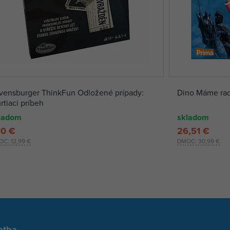
vensburger ThinkFun Odložené prípady:
Dino Máme rad
rtiaci príbeh
ladom
skladom
10 €
26,51 €
OC:
12,99 €
DMOC:
30,99 €
atba