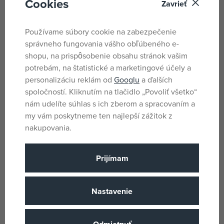
Cookies
Zavrieť
Nevhodné pre deti do 8 mesiacov.
Používame súbory cookie na zabezpečenie
Možnosť poranenia v oblasti krku.
správneho fungovania vášho obľúbeného e-
shopu, na prispôsobenie obsahu stránok vašim
Parametre
potrebám, na štatistické a marketingové účely a
personalizáciu reklám od
Googlu
a ďalších
spoločností. Kliknutím na tlačidlo „Povoliť všetko“
Pro holky i kluky
Pohlavie
nám udelíte súhlas s ich zberom a spracovaním a
Viacfarebné
my vám poskytneme ten najlepší zážitok z
Farba
nakupovania.
Drevo
Materiál
Hry
Produktový rad
Prijímam
1 roka
Vek od
CZ
Krajina pôvodu
Nastavenie
8593547090426
EANs
Detoa
(všetky
Výrobca / Dodávateľ