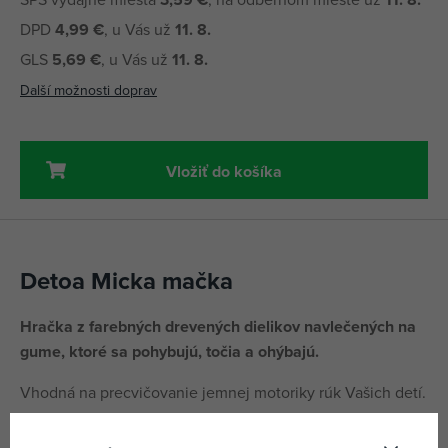
DPD
4,99 €
, u Vás už
11. 8.
GLS
5,69 €
, u Vás už
11. 8.
Další možnosti doprav
Vložiť do košíka
Detoa Micka mačka
Hračka z farebných drevených dielikov navlečených na
gume, ktoré sa pohybujú, točia a ohýbajú.
Vhodná na precvičovanie jemnej motoriky rúk Vašich detí.
Dĺžka hračky je 8 cm a je pripevnená na papierovej karte.