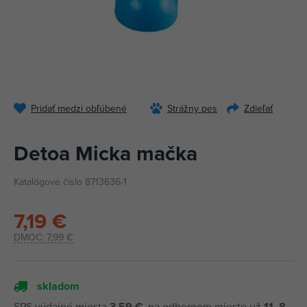
Pridať medzi obľúbené
Strážny pes
Zdieľať
Detoa Micka mačka
Katalógové číslo 8713636-1
7,19 €
DMOC:
7,99 €
skladom
SPS výdajné miesta
3,59 €
, na odbernom mieste už
11. 8.