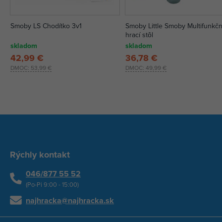
Smoby LS Chodítko 3v1
Smoby Little Smoby Multifunkč
hrací stôl
skladom
skladom
42,99 €
36,78 €
DMOC:
53,99 €
DMOC:
49,99 €
Rýchly kontakt
046/877 55 52
(Po-Pi 9:00 - 15:00)
najhracka@najhracka.sk