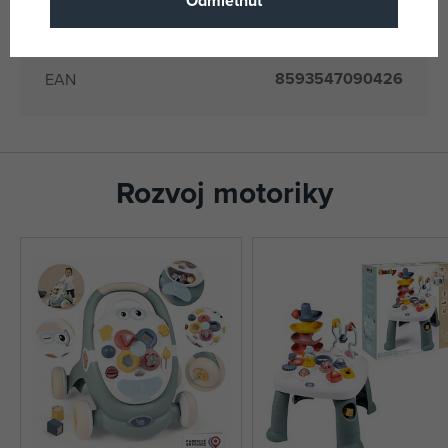
Odmietnuť
produkty)
8713636-1
Katalógové číslo
8593547090426
EAN
Rozvoj motoriky