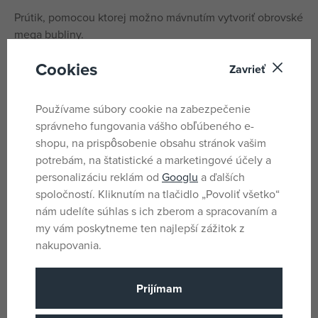
Prútik, pomocou ktorej možno mávnutím vytvoriť obrovské
mega bubliny.
Súprava obsahuje:
Cookies
Zavrieť
roztok
Používame súbory cookie na zabezpečenie
prútik a misku na namočenie
správneho fungovania vášho obľúbeného e-
Vhodné od 3 rokov.
shopu, na prispôsobenie obsahu stránok vašim
potrebám, na štatistické a marketingové účely a
personalizáciu reklám od
Googlu
a ďalších
Parametre
spoločností. Kliknutím na tlačidlo „Povoliť všetko“
nám udelíte súhlas s ich zberom a spracovaním a
my vám poskytneme ten najlepší zážitok z
Pro holky i kluky
Pohlavie
nakupovania.
Viacfarebné
Farba
Plast
Materiál
Prijímam
bubli
Produktový rad