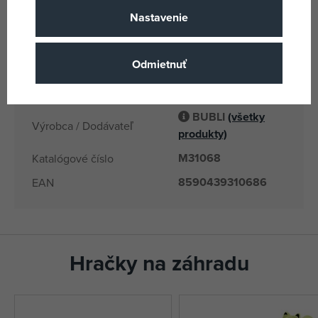
3 rokov
Vek od
Nastavenie
CN
Krajina pôvodu
8590439310686,
Odmietnuť
MAC-
EANs
8590439310686(12)
BUBLI
(všetky
Výrobca / Dodávateľ
produkty)
M31068
Katalógové číslo
8590439310686
EAN
Hračky na záhradu