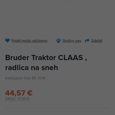
Pridať medzi obľúbené
Strážny pes
Zdieľať
Bruder Traktor CLAAS ,
radlica na sneh
Katalógové číslo BR 3018
44,57 €
DMOC:
57,99 €