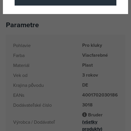
Mierka: 1:16
Parametre
Pro kluky
Pohlavie
Viacfarebné
Farba
Plast
Materiál
3 rokov
Vek od
DE
Krajina pôvodu
4001702030186
EANs
3018
Dodávateľské číslo
Bruder
(všetky
Výrobca / Dodávateľ
produkty)