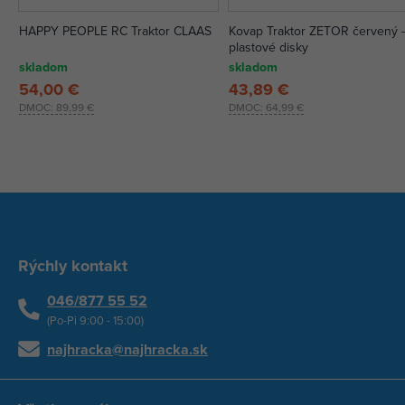
HAPPY PEOPLE RC Traktor CLAAS
Kovap Traktor ZETOR červený 
plastové disky
skladom
skladom
54,00 €
43,89 €
DMOC:
89,99 €
DMOC:
64,99 €
Rýchly kontakt
046/877 55 52
(Po-Pi 9:00 - 15:00)
najhracka@najhracka.sk