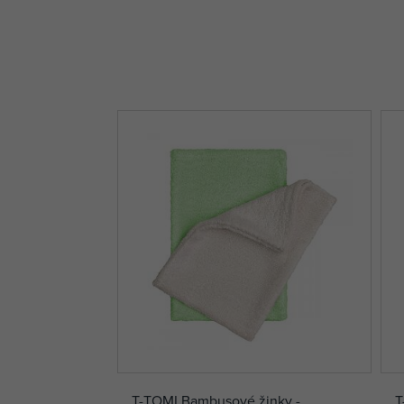
T-TOMI Bambusové žinky -
T