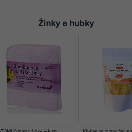
Žinky a hubky
-TOMI Kúpacie žinky, 4 kusy,
Kii-baa najjemnejšia m