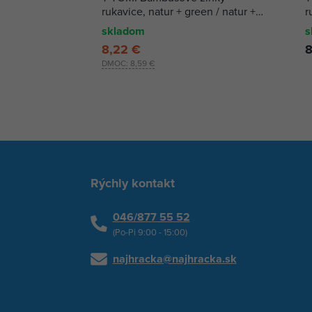
rukavice, natur + green / natur +
r
zelená
skladom
s
8,22 €
8
DMOC:
8,59 €
Rýchly kontakt
046/877 55 52
(Po-Pi 9:00 - 15:00)
najhracka@najhracka.sk