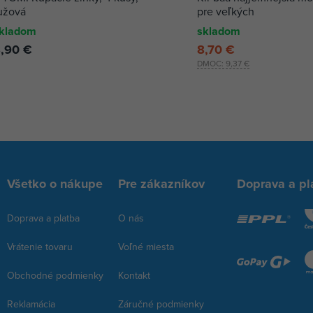
užová
pre veľkých
kladom
skladom
,90 €
8,70 €
DMOC:
9,37 €
Všetko o nákupe
Pre zákazníkov
Doprava a pl
Doprava a platba
O nás
Vrátenie tovaru
Voľné miesta
Obchodné podmienky
Kontakt
Reklamácia
Záručné podmienky