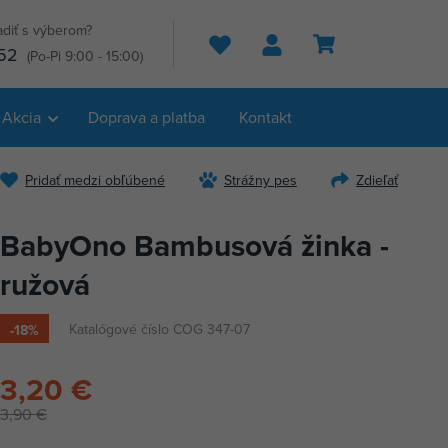
adiť s výberom?
Hľadať
52
(Po-Pi 9:00 - 15:00)
Akcia
Doprava a platba
Kontakt
Pridať medzi obľúbené
Strážny pes
Zdieľať
BabyOno Bambusová žinka -
ružová
Katalógové číslo COG 347-07
-18%
3,20 €
3,90 €