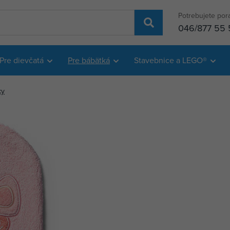
Potrebujete por
046/877 55 
Pre dievčatá
Pre bábätká
Stavebnice a LEGO®
ky