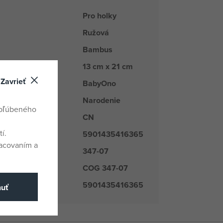
Pro holky
Ružová
Bambus
13 cm x 21 cm
oduktu
Zavrieť
BabyOno
kupiny tovaru
Narodenie
obľúbeného
CN
odu
í.
5901435416365
racovaním a
347-07
é číslo
COG 347-07
číslo
5901435416365
nuť