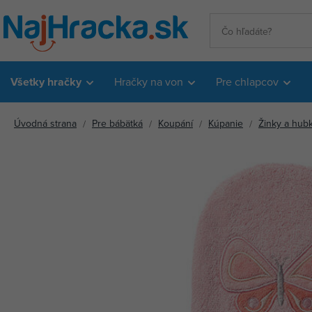
Všetky hračky
Hračky na von
Pre chlapcov
Úvodná strana
Pre bábätká
Koupání
Kúpanie
Žinky a hub