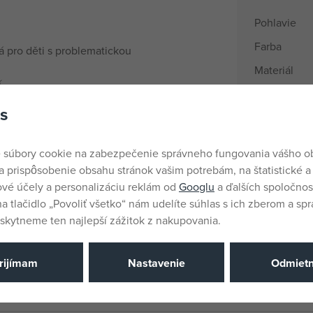
Pohlavie
Farba
 pro děti s problematickou
Materiál
í
Rozmery pr
rychleji vysuší
s
Názov pods
Vek od
 súbory cookie na zabezpečenie správneho fungovania vášho 
Krajina pôv
a prispôsobenie obsahu stránok vašim potrebám, na štatistické a
vé účely a personalizáciu reklám od
Googlu
a ďalších spoločnost
EANs
na tlačidlo „Povoliť všetko“ nám udelíte súhlas s ich zberom a sp
Dodávateľsk
kytneme ten najlepší zážitok z nakupovania.
Katalógové 
EAN
rijímam
Nastavenie
Odmiet