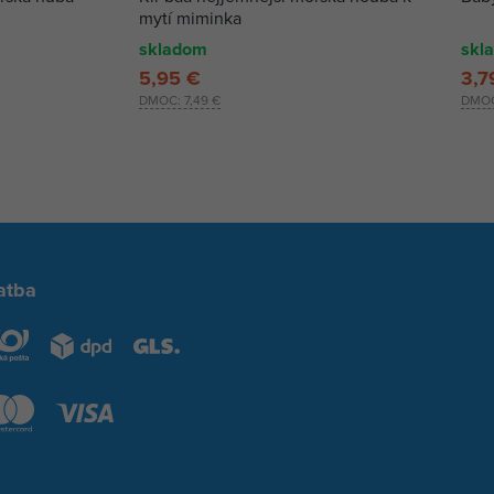
mytí miminka
skladom
skl
5,95 €
3,7
DMOC:
7,49 €
DMO
atba