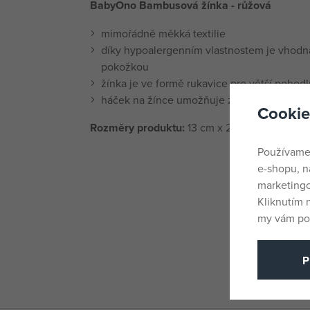
BabyOno Bambusová žínka - růžová
mimořádně měkká textilie
díky hypoalergenním vlastnostem je vhodná
pokožkou
žínka je ve formě rukavice pro větší pohodl
háček na žínce umožňuje zavěšení, čímž se 
Cookie
Rozměry produktu:
13 cm x 21 cm
Používame
e-shopu, n
marketingo
Kliknutím 
my vám pos
P