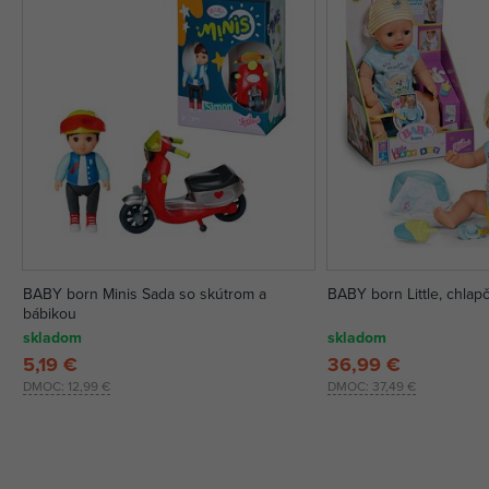
BABY born Minis Sada so skútrom a
BABY born Little, chlap
bábikou
skladom
skladom
5,19 €
36,99 €
DMOC:
12,99 €
DMOC:
37,49 €