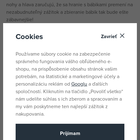
nohy a hlava zaručujú, že sa hranie s bábikami premení na
nezabudnuteľný zážitok a zbieranie bábik tak bude ešte
zábavnejšie!
Bábiky BABY born Minis na hranie aj zbieranie.
Cookies
Zavrieť
Súčasťou je malý zberateľský plagátik a aršík so
samolepkami BABY born Minis.
Používame súbory cookie na zabezpečenie
správneho fungovania vášho obľúbeného e-
shopu, na prispôsobenie obsahu stránok vašim
Parametre
potrebám, na štatistické a marketingové účely a
personalizáciu reklám od
Googlu
a ďalších
spoločností. Kliknutím na tlačidlo „Povoliť všetko“
Pro holky
Pohlavie
nám udelíte súhlas s ich zberom a spracovaním a
Viacfarebné
Farba
my vám poskytneme ten najlepší zážitok z
nakupovania.
BABY born
Licencia
Plast
Materiál
Prijímam
BABY born
Produktový rad