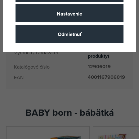
3 rokov
Vek od
Nastavenie
CN
Krajina pôvodu
4001167906019
EANs
Odmietnuť
906019
Dodávateľské číslo
Zapf
(všetky
Výrobca / Dodávateľ
produkty)
12906019
Katalógové číslo
4001167906019
EAN
BABY born - bábätká