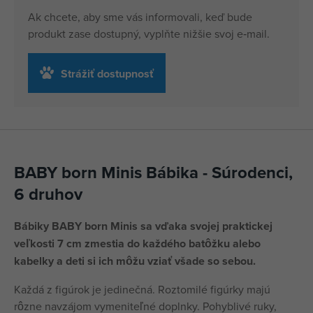
Ak chcete, aby sme vás informovali, keď bude
produkt zase dostupný, vyplňte nižšie svoj e‑mail.
Strážiť dostupnosť
BABY born Minis Bábika - Súrodenci,
6 druhov
Bábiky BABY born Minis sa vďaka svojej praktickej
veľkosti 7 cm zmestia do každého batôžku alebo
kabelky a deti si ich môžu vziať všade so sebou.
Každá z figúrok je jedinečná. Roztomilé figúrky majú
rôzne navzájom vymeniteľné doplnky. Pohyblivé ruky,